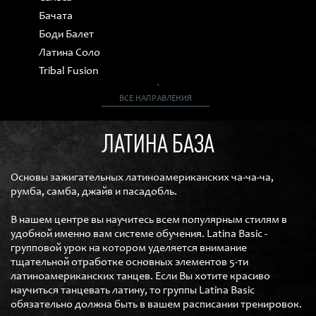
Бачата
Боди Балет
Латина Соло
Tribal Fusion
Классическая хореография
ВСЕ НАПРАВЛЕНИЯ
Аргентинское танго
Свадебный танец
ЛАТИНА БАЗА
Контемпорари
Джаз Фанк
Основы зажигательных латиноамериканских ча-ча-ча,
Хип-хоп
румба, самба, джайв и пасадобль.
Кизомба
Американ Смус
В нашем центре вы научитесь всем популярным стилям в
удобной именно вам системе обучения. Latina Basic -
Карибский микс
групповой урок на котором уделяется внимание
Бальные танцы
тщательной отработке основных элементов 5-ти
латиноамериканских танцев. Если Вы хотите красиво
ЙОГА
научиться танцевать латину, то группы Latina Basic
ФИТНЕС-ПРОГРАММЫ
обязательно должна быть в вашем расписании тренировок.