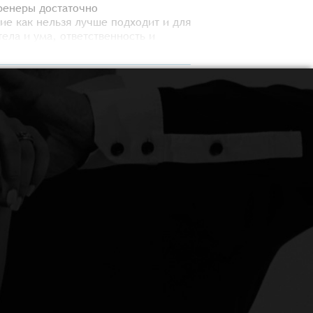
тренеры достаточно
ие как нельзя лучше подходит и для
ела и ума, ответственность и