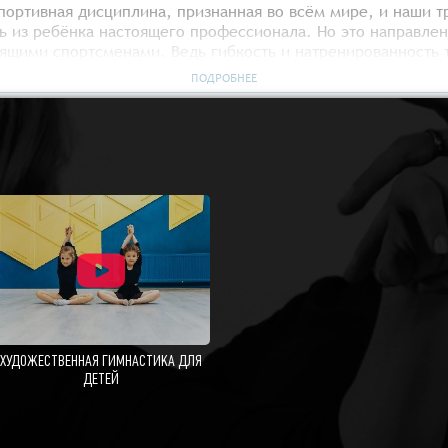
портивная дисциплина, признанная во всём мире, и наши 
 из ребёнка настоящего профессионала. Но это направлен
оящими спортсменами. Ведь гибкость и натренированность т
в повседневной жизни.
ПОДРОБНЕЕ
любым уровнем подготовки.
ХУДОЖЕСТВЕННАЯ ГИМНАСТИКА ДЛЯ
ДЕТЕЙ