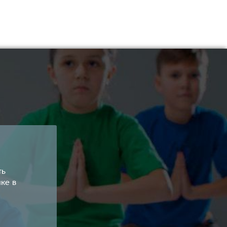
ть
ке в