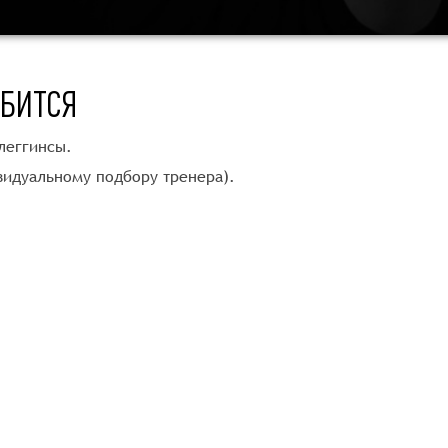
ОБИТСЯ
леггинсы.
видуальному подбору тренера).