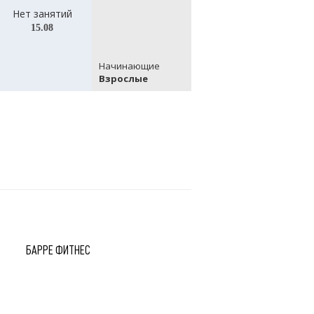
Нет занятий
Нет занятий
15.08
с 17.08 по 20.08
Начинающие
На
Взрослые
Вз
БАРРЕ ФИТНЕС