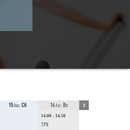
15
Сб
16
Вс
17
20
Авг,
Авг,
Авг -
Авг
14.00 - 14.50
13.
ТРХ
TR