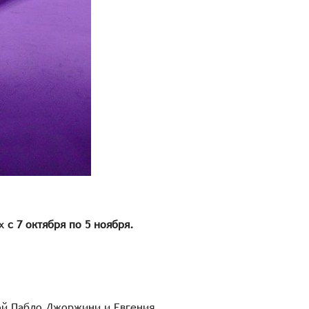
ах
с 7 октября по 5 ноября.
рой Пабло Джоржини и Евгения