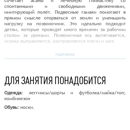
сочетает асаны и лечебную гимнастику со
спонтанными и свободными движениями,
имитирующий полёт. Подвесные гамаки помогают в
прямом смысле оторваться от земли и уменьшить
нагрузку на позвоночник. Это идеально подходит
детям, которые проводят много времени за рабочим
столом за уроками. Позвоночная ось вытягивается,
осанка выправляется, расправляются плечи и шея.
Занятия приносят не только пользу здоровью, но и
настоящую радость от невесомости и лёгкости. Это не
ПОДРОБНЕЕ
скучные тренировки на земле, а полные драйва и
энергии полёты наяву. Йога в гамаках делает тело
сильнее, а ребёнку помогает чувствовать себя выше,
ДЛЯ ЗАНЯТИЯ ПОНАДОБИТСЯ
легче, свободнее и счастливее.
Рекомендуется для детей от 7 лет.
Одежда:
леггинсы/шорты и футболка/майка/топ;
комбинезон
Обувь:
носки.