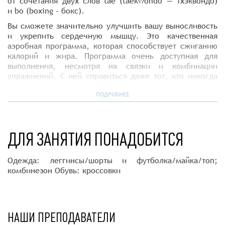
от сочетания двух слов tae (taekwondo — тхэквондо)
и bo (boxing – бокс).
Вы сможете значительно улучшить вашу выносливость
и укрепить сердечную мышцу. Это качественная
аэробная программа, которая способствует сжиганию
калорий и жира. Программа очень доступная для
выполнения, несмотря на связки и комбинации
упражнений. С ней справиться даже тот, кто никогда
не занимался боевыми искусствами.
ПОДРОБНЕЕ
Движения из тай-бо улучшат растяжку, а также
координацию и равновесие.Тренировки, основанные
на спортивных единоборствах, помогают найти выход
отрицательной энергии.
ДЛЯ ЗАНЯТИЯ ПОНАДОБИТСЯ
Одежда: леггинсы/шорты и футболка/майка/топ;
комбинезон Обувь: кроссовки
НАШИ ПРЕПОДАВАТЕЛИ