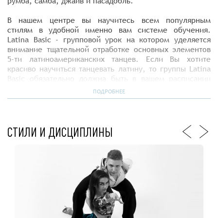
румба, самба, джайв и пасадобль.
В нашем центре вы научитесь всем популярным
стилям в удобной именно вам системе обучения.
Latina Basic - групповой урок на котором уделяется
внимание тщательной отработке основных элементов
5-ти латиноамериканских танцев. Если Вы хотите
красиво научиться танцевать латину, то группы Latina
Basic обязательно должна быть в вашем расписании
тренировок.
ПОДРОБНЕЕ
Latina Basic могут посещать все, независимо от пола и
уровня физической подготовки. Основной акцент
делается на отработке сольных партий, как мужских
СТИЛИ И ДИСЦИПЛИНЫ
так и женских. Latina Basic - прекрасная возможность
развить гибкость и пластику, улучшить свою фигуру,
сбросить вес. На уроках приходится отрабатывать
танцевальные элементы, в которых включаются в
работу все мышцы тела.