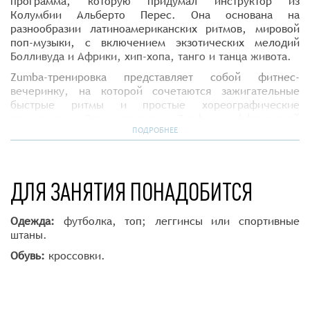
программа, которую придумал инструктор из
Колумбии Альберто Перес. Она основана на
разнообразии латиноамериканских ритмов, мировой
поп-музыки, с включением экзотических мелодий
Болливуда и Африки, хип-хопа, танго и танца живота.
Zumba-тренировка представляет собой фитнес-
вечеринку, на которой сочетаются зажигательные
быстрые ритмы и простые хореографические
движения. Это делает Zumba эффективной
интенсивной программой, сжигающей до 900
ПОДРОБНЕЕ
килокалорий в час и обеспечивающей эффективную
тренировку всего тела.
Рекомендуется для взрослых с любым уровнем
ДЛЯ ЗАНЯТИЯ ПОНАДОБИТСЯ
подготовки.
Одежда:
футболка, топ; леггинсы или спортивные
штаны.
Обувь:
кроссовки.