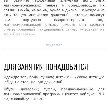
вы разучите эффектные элементы популярных
латиноамериканских танцев и объединяющие их
связки. Самба, ча-ча-ча, румба и джайв — в каждом из
этих танцев множество движений, которые помогут
вам виртуозно импровизировать под
латиноамериканские ритмы. Вместе они создают
синтезированный танцевальный стиль, уместный на
любой вечеринке.
Эта программа также хороша тем, что улучшает
пластику, подтягивает фигуру и дарит королевскую
ПОДРОБНЕЕ
осанку. А это ключ к уверенности не только на
танцполе, но и в повседневной жизни.
Программа предназначена для всех, кто любит
ДЛЯ ЗАНЯТИЯ ПОНАДОБИТСЯ
танцевать на вечеринках и желает делать это уверенно
и красиво. С программой Latina Solo вы будете в
Одежда:
топ, боди, туника; леггинсы; можно летящую
центре внимания на любом танцполе!
юбку, не стесняющую движений.
Обувь:
джазовки; туфли, предназначенные для
латиноамериканской программы (высота каблука - 5-7
см) с накаблучниками.