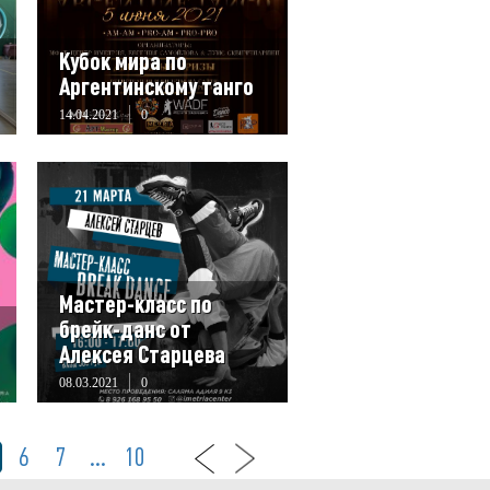
Кубок мира по
Аргентинскому танго
14.04.2021
0
Мастер-класс по
брейк-данс от
Алексея Старцева
08.03.2021
0
6
7
...
10