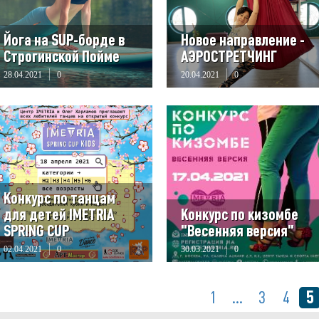
Йога на SUP-борде в
Новое направление -
Строгинской Пойме
АЭРОСТРЕТЧИНГ
28.04.2021
0
20.04.2021
0
Конкурс по танцам
для детей IMETRIA
Конкурс по кизомбе
SPRING CUP
"Весенняя версия"
02.04.2021
0
30.03.2021
0
5
1
...
3
4