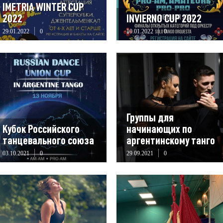
IMETRIA WINTER CUP
2022
INVIERNO CUP 2022
29.01.2022
0
10.01.2022
0
Группы для
Кубок Российского
начинающих по
танцевального союза
аргентинскому танго
03.10.2021
0
29.09.2021
0