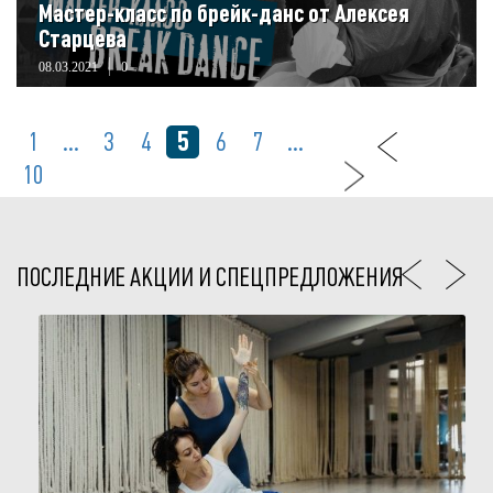
Мастер-класс по брейк-данс от Алексея
Старцева
08.03.2021
0
5
1
...
3
4
6
7
...
10
ПОСЛЕДНИЕ АКЦИИ И СПЕЦПРЕДЛОЖЕНИЯ