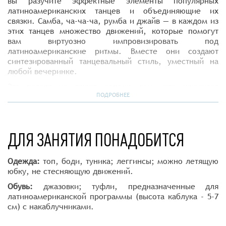
вы разучите эффектные элементы популярных
латиноамериканских танцев и объединяющие их
связки. Самба, ча-ча-ча, румба и джайв — в каждом из
этих танцев множество движений, которые помогут
вам виртуозно импровизировать под
латиноамериканские ритмы. Вместе они создают
синтезированный танцевальный стиль, уместный на
любой вечеринке.
Эта программа также хороша тем, что улучшает
пластику, подтягивает фигуру и дарит королевскую
ПОДРОБНЕЕ
осанку. А это ключ к уверенности не только на
танцполе, но и в повседневной жизни.
Программа предназначена для всех, кто любит
ДЛЯ ЗАНЯТИЯ ПОНАДОБИТСЯ
танцевать на вечеринках и желает делать это уверенно
и красиво. С программой Latina Solo вы будете в
Одежда:
топ, боди, туника; леггинсы; можно летящую
центре внимания на любом танцполе!
юбку, не стесняющую движений.
Обувь:
джазовки; туфли, предназначенные для
латиноамериканской программы (высота каблука - 5-7
см) с накаблучниками.