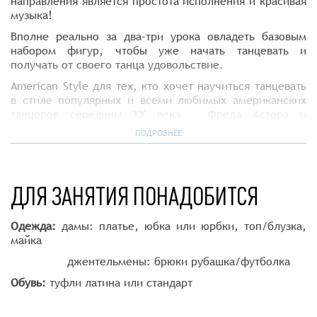
направления является простота исполнения и красивая
музыка!
Вполне реально за два-три урока овладеть базовым
набором фигур, чтобы уже начать танцевать и
получать от своего танца удовольствие.
American Style для тех, кто хочет научиться танцевать
в стиле популярных и всеми любимых американских
танцоров середины ХХ века - Фреда Астера и
Джинджер Роджерс для тех, кто не мыслит себя без
ПОДРОБНЕЕ
звуков фокстрота, вальса, свинга, танго и ча-ча-ча.
Группы ведёт наш преподаватель Анна Благодырева
победитель и призёр Международных и Всероссийских
ДЛЯ ЗАНЯТИЯ ПОНАДОБИТСЯ
Кубков и Чемпионатов по American Smooth
(Американский смус) в категории «профессионалы».
Одежда:
дамы: платье, юбка или юрбки, топ/блузка,
⠀⠀
майка
джентельмены: брюки рубашка/футболка
Обувь:
туфли латина или стандарт