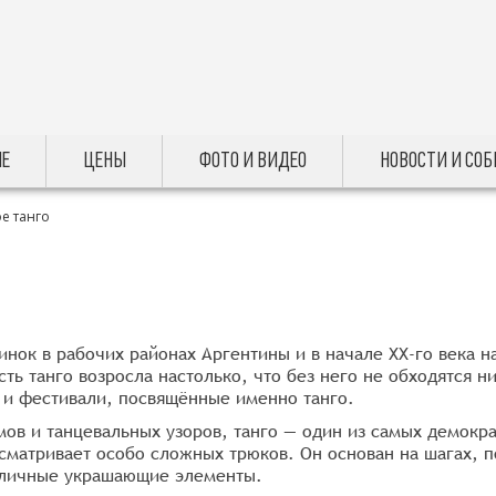
Е
ЦЕНЫ
ФОТО И ВИДЕО
НОВОСТИ И СО
е танго
инок в рабочих районах Аргентины и в начале ХХ-го века н
сть танго возросла настолько, что без него не обходятся н
 и фестивали, посвящённые именно танго.
мов и танцевальных узоров, танго — один из самых демокр
сматривает особо сложных трюков. Он основан на шагах, п
зличные украшающие элементы.