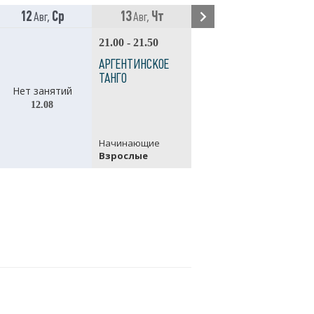
12
Ср
13
Чт
14
16
Авг,
Авг,
Авг -
Авг
21.00 - 21.50
21.
АРГЕНТИНСКОЕ
АР
ТАНГО
ТА
Нет занятий
Нет занятий
(Н
12.08
с 14.08 по 16.08
Начинающие
На
Взрослые
Вз