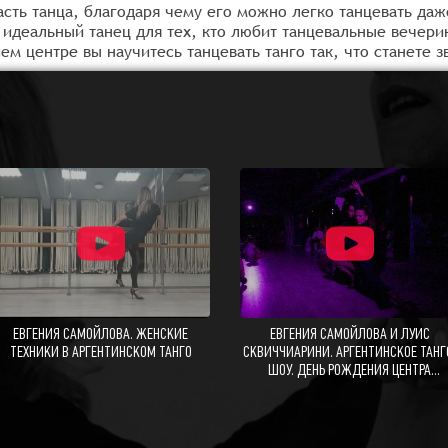
сть танца, благодаря чему его можно легко танцевать да
о идеальный танец для тех, кто любит танцевальные вечер
ем центре вы научитесь танцевать танго так, что станете 
ЕВГЕНИЯ САМОЙЛОВА. ЖЕНСКИЕ
ЕВГЕНИЯ САМОЙЛОВА И ЛУИС
ТЕХНИКИ В АРГЕНТИНСКОМ ТАНГО
СКВИЧЧИАРИНИ. АРГЕНТИНСКОЕ ТАНГ
ШОУ. ДЕНЬ РОЖДЕНИЯ ЦЕНТРА
ИМЕТРИЯ.