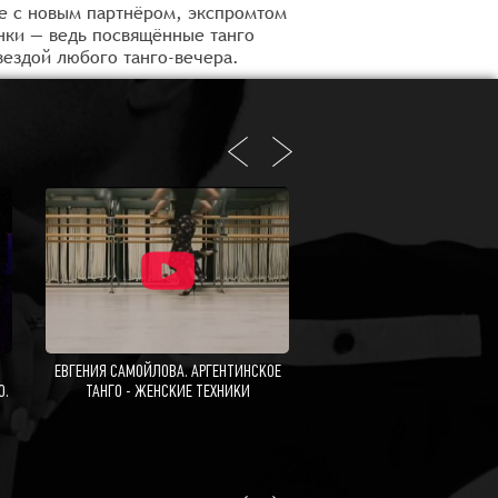
же с новым партнёром, экспромтом
инки — ведь посвящённые танго
звездой любого танго-вечера.
ЕВГЕНИЯ САМОЙЛОВА. АРГЕНТИНСКОЕ
АРГЕНТИНСКОЕ ТАНГО. Е
О.
ТАНГО - ЖЕНСКИЕ ТЕХНИКИ
САМОЙЛОВА И АЛЕКСАНДР 