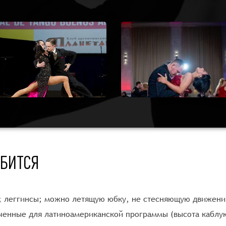
ОБИТСЯ
а; леггинсы; можно летящую юбку, не стесняющую движени
енные для латиноамериканской программы (высота каблука