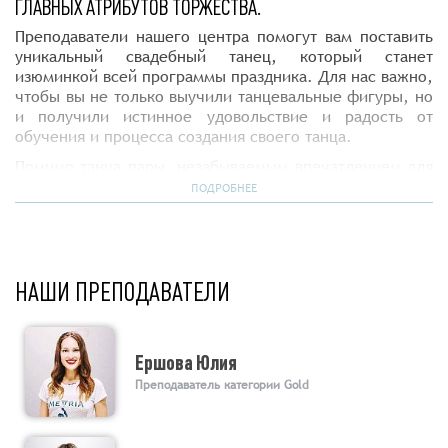
ГЛАВНЫХ АТРИБУТОВ ТОРЖЕСТВА.
Преподаватели нашего центра помогут вам поставить
уникальный свадебный танец, который станет
изюминкой всей программы праздника. Для нас важно,
чтобы вы не только выучили танцевальные фигуры, но
и получили истинное удовольствие и радость от
обучения и процесса создания своего танца.
Помимо танца пары, незабываемым впечатлением для
гостей и самих молодожёнов станет танец подружек
ПОДРОБНЕЕ
невесты и друзей жениха.
НАШИ ПРЕПОДАВАТЕЛИ
Ершова Юлия
Преподаватель категории Gold