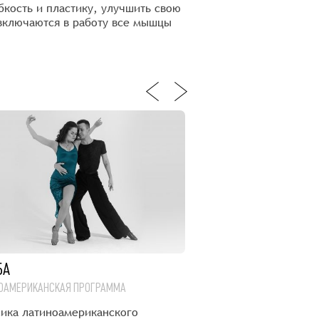
ибкость и пластику, улучшить свою
 включаются в работу все мышцы
БА
ЧА-ЧА-ЧА
ОАМЕРИКАНСКАЯ ПРОГРАММА
ЛАТИНОАМЕРИКАНСКАЯ П
сика латиноамериканского
Этот захватывающий 