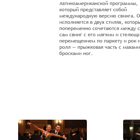
ен уже почти сотню
латиноамериканской программы,
этот танец был
который представляет собой
ильским названием —
международную версию свинга. 
тых годах был
исполняется в двух стилях, котор
ен в танцевальных
попеременно сочетаются между с
истинная
сам свинг с его мягким и стелющ
шла к нему уже после
перемещением по паркету и рок-
ролл — прыжковая часть с махами
 характерным ритмом,
бросками ног.
национальным
рументам Бразилии,
ескими движениями
ниями. Именно эти
ния колен — Samba
руют ритм танца.
ГАЛЕРЕЯ ФОТОГРАФИЙ