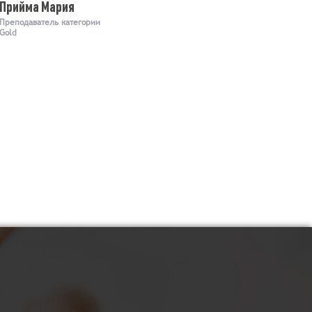
Прийма Мария
Преподаватель категории
Gold