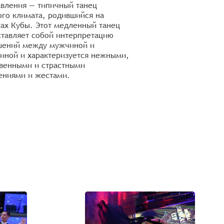
авления — типичный танец
возник в 1950-х год
го климата, родившийся на
вариант Мамбо и на
ах Кубы. Этот медленный танец
по миру из танцевал
ставляет собой интерпретацию
Америки. Он получил
шений между мужчиной и
благодаря повторяю
иной и характеризуется нежными,
основного ритма и 
твенными и страстными
маракасов. Музыка Ч
ениями и жестами.
счастливую, беззабо
развязную атмосферу
выражается и в танц
движениях.