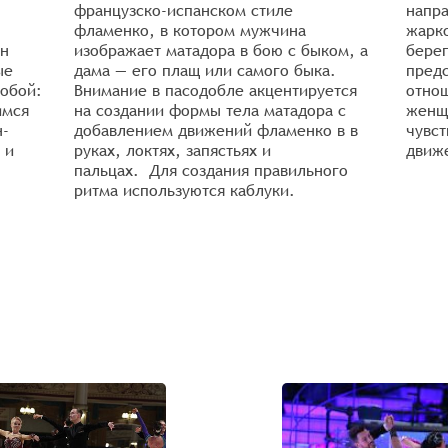
французско-испанском стиле
напр
фламенко, в котором мужчина
жарко
Он
изображает матадора в бою с быком, а
берег
ые
дама — его плащ или самого быка.
пред
обой:
Внимание в пасодобле акцентируется
отно
имся
на создании формы тела матадора с
женщ
н-
добавлением движений фламенко в в
чувс
 и
руках, локтях, запястьях и
движ
пальцах. Для создания правильного
ритма используются каблуки.