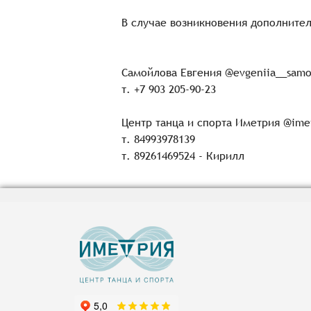
В случае возникновения дополнител
Самойлова Евгения @evgeniia__samo
т. +7 903 205-90-23
Центр танца и спорта Иметрия @imet
т. 84993978139
т. 89261469524 - Кирилл