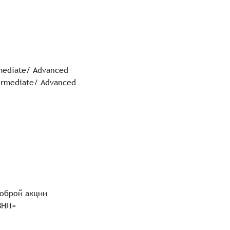
rmediate/ Advanced
termediate/ Advanced
доброй акции
ЗНИ»