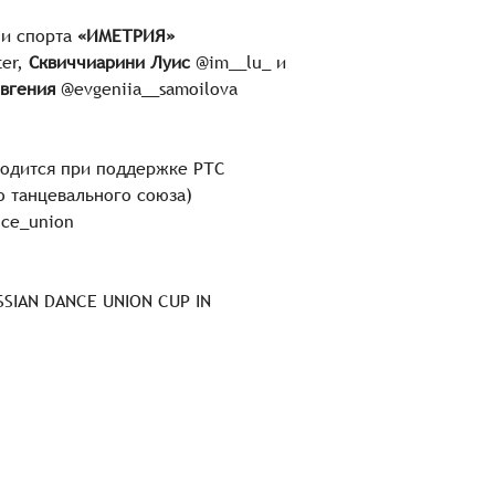
 и спорта
«ИМЕТРИЯ»
ter,
Сквиччиарини Луис
@im__lu_ и
вгения
@evgeniia__samoilova
одится при поддержке РТС
о танцевального союза)
nce_union
SSIAN DANCE UNION CUP IN