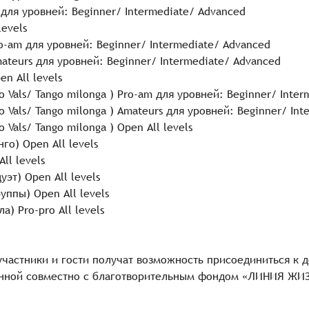
s для уровней: Beginner/ Intermediate/ Advanced
levels
ro-am для уровней: Beginner/ Intermediate/ Advanced
mateurs для уровней: Beginner/ Intermediate/ Advanced
n All levels
go Vals/ Tango milonga ) Pro-am для уровней: Beginner/ Inte
go Vals/ Tango milonga ) Amateurs для уровней: Beginner/ In
o Vals/ Tango milonga ) Open All levels
го) Open All levels
ll levels
уэт) Open All levels
уппы) Open All levels
а) Pro-pro All levels
участники и гости получат возможность присоединиться к 
нной совместно с благотворительным фондом «ЛИНИЯ ЖИ