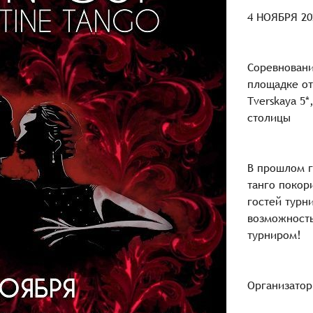
4 НОЯБРЯ 2
Соревновани
площадке от
Tverskaya 5
столицы
В прошлом г
танго покор
гостей турни
возможность
турниром!
Организатор