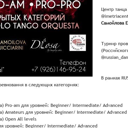
Центр танца
@imetriacen
Самойлова Е
Турнир пров
(Российског
@russian_da
В рамках RU
ревнования в следующих категориях:
ла) Pro-am для уровней: Beginner/ Intermediate/ Advanced
ла) Amateurs для уровней: Beginner/ Intermediate/ Advanced
а) Open All levels
для уровней: Beginner/ Intermediate/ Advanced