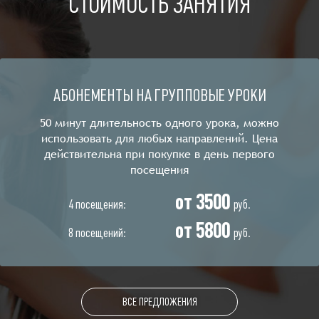
СТОИМОСТЬ ЗАНЯТИЯ
являются согласованность выполнения асан с
дыханием и практика кумбхак - задержек дыхания
Цель практики: "Не навреди!"
Для того, чтобы человек, пришедший в группу уже с
патологиями в позвоночнике, не усугубил свое
АБОНЕМЕНТЫ НА ГРУППОВЫЕ УРОКИ
состояние, а наоборот улучшил его, а здоровый
укрепил.
50 минут длительность одного урока, можно
использовать для любых направлений. Цена
действительна при покупке в день первого
посещения
от 3500
4 посещения:
руб.
от 5800
8 посещений:
руб.
ВСЕ ПРЕДЛОЖЕНИЯ