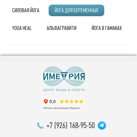
йогой - отсутствие медицинских противопоказаний.
Перед началом тренировок лучше
СИЛОВАЯ ЙОГА
ЙОГА ДЛЯ БЕРЕМЕННЫХ
проконсультироваться с врачом.
YOGA HEAL
АЛЬФАГРАВИТИ
ЙОГА В ГАМАКАХ
+7 (926) 168-95-50