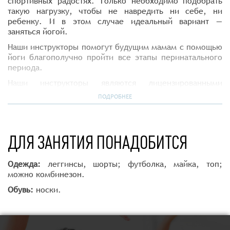
спортивных радостях. Только необходимо подобрать
такую нагрузку, чтобы не навредить ни себе, ни
ребенку. И в этом случае идеальный вариант —
заняться йогой.
Наши инструкторы помогут будущим мамам с помощью
йоги благополучно пройти все этапы перинатального
периода.
Наши инструкторы являются лицензированными
специалистами по программе обучения специально,
ПОДРОБНЕЕ
разработанной в соответствии с международным
стандартом YTTC-200 (Yoga Teacher Training Course, 200
hours), зарегистрирована и сертифицирована
Международным Альянсом йоги (Индия) и Альянсом
ДЛЯ ЗАНЯТИЯ ПОНАДОБИТСЯ
йоги США.
В чем польза йоги для будущих мам?
Одежда:
леггинсы, шорты; футболка, майка, топ;
можно комбинезон.
- Этот вид тренировки не требует слишком активных
движений, а значит, почти полностью исключает
Обувь:
носки.
быструю утомляемость будущей мамы
- Регулярные тренировки укрепляют мышцы всего тела
- Йога учит контролировать дыхание, что впоследствии