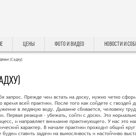
Е
ЦЕНЫ
ФОТО И ВИДЕО
НОВОСТИ И СО
дями (Садху)
АДХУ)
я запрос. Прежде чем встать на доску, нужно четко сформ
во время всей практики. После того как сойдете с гвоздей
ужение в ледяную воду. Дыхание сбивается, человеку труд
ни. Первая реакция - убежать, сойти с доски. Это нормаль
цесс, и направляет внимание практикующего. У нас это н
тический характер. В начале практики проходит общий круг
 будем ставить задачи на выносливость и настойчиво выст