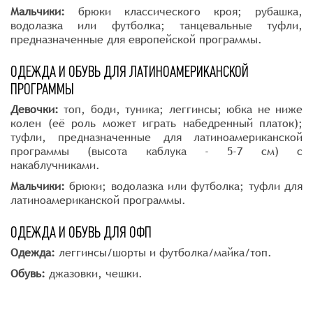
от возрастной группы.
Мальчики:
брюки классического кроя; рубашка,
Помимо танцевальных программ предусмотрены также
водолазка или футболка; танцевальные туфли,
дополнительные дисциплины — такие, как диско-
предназначенные для европейской программы.
танцы, общая хореография и общая физическая
подготовка (ОФП). На ОФП дети выполняют комплексы
ОДЕЖДА И ОБУВЬ ДЛЯ ЛАТИНОАМЕРИКАНСКОЙ
упражнений для постановки корпуса, развития разных
ПРОГРАММЫ
групп мышц, пластики и гибкости. Также
преподаватели проводят специальный конкурсный
Девочки:
топ, боди, туника; леггинсы; юбка не ниже
тренинг, который представляет собой приближенную к
колен (её роль может играть набедренный платок);
условиям конкурса тренировку танцевальных
туфли, предназначенные для латиноамериканской
композиций и незаменим в подготовке к
программы (высота каблука - 5-7 см) с
соревнованиям.
накаблучниками.
Мальчики:
брюки; водолазка или футболка; туфли для
латиноамериканской программы.
ОДЕЖДА И ОБУВЬ ДЛЯ ОФП
Одежда:
леггинсы/шорты и футболка/майка/топ.
Обувь:
джазовки, чешки.