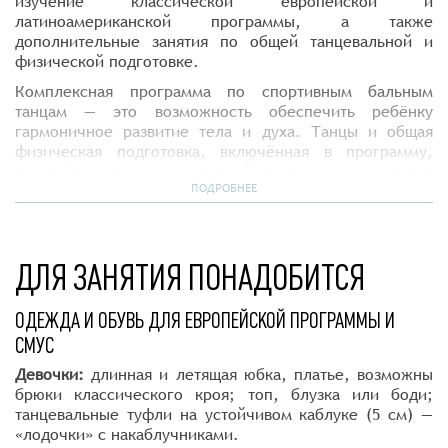
изучение классической европейской и
латиноамериканской программы, а также
дополнительные занятия по общей танцевальной и
физической подготовке.
Комплексная программа по спортивным бальным
танцам — это возможность обеспечить ребёнку
гармоничное развитие тела и духа. Танцы и общая
физическая подготовка, включённая в программу,
разовьёт силу мышц, крепкий позвоночник, подарит
правильную осанку, координацию, пластичность и
ПОДРОБНЕЕ
гибкость. Кроме того спортивные танцы отлично
развивают эмоциональный интеллект и эстетику,
тренируют дисциплину, развивают общую культуру и
ДЛЯ ЗАНЯТИЯ ПОНАДОБИТСЯ
дарят уверенность в себе в любой ситуации.
Мы обучаем спортивным бальным танцам детей с 4-х
ОДЕЖДА И ОБУВЬ ДЛЯ ЕВРОПЕЙСКОЙ ПРОГРАММЫ И
до 15 лет, после чего они могут перейти на взрослые
программы.
СМУС
В спортивных бальных танцах предусмотрено три
Девочки:
длинная и летящая юбка, платье, возможны
танцевальные программы: латиноамериканская,
брюки классического кроя; топ, блузка или боди;
европейский стандарт и американский смус. Все танцы
танцевальные туфли на устойчивом каблуке (5 см) —
и подход к их изучению адаптированы в зависимости
«лодочки» с накаблучниками.