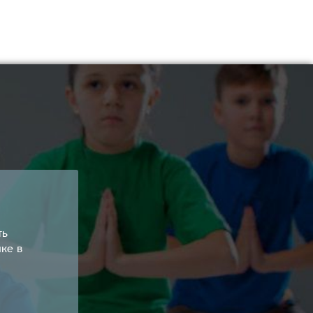
ть
ке в